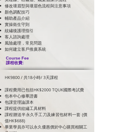
修改壞眉型與壞眉色流程與注意事項
顏色調配技巧
輔助產品介紹
實操衛生守則
紋繡後護理指引
客人諮詢處理
風險處理，常見問題
​如何建立客戶推廣系統
Course Fee
課程收費:
HK9800 / 共18小時/ 3天課程
課程費用已包括HK$2000 TQUK國際考試費
包本中心修畢證書
包課堂理論課本
課程提供紋繡工具材料
課程贈送半永久手工刀及練習包材料一套 (價
值HK$688)
畢業學員亦可以永久優惠價於中心購買相關工