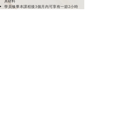
具材料
學員修畢本課程後3個月內可享有一節2小時
單對單指導實操練習 (學員自備模特兒)
主頁
網上報名
最新課程時間表
國際認可課程
企業培訓
下載課程報名表
專業課程
聯絡我們
業餘興趣班