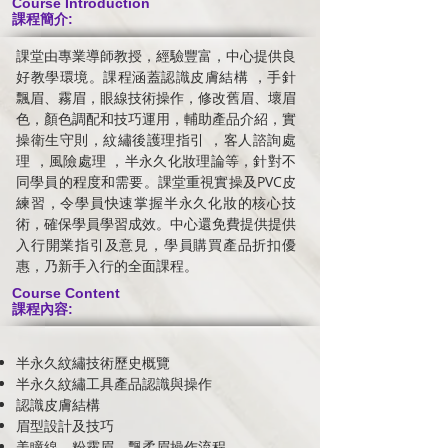
Course Introduction
課程簡介:
課堂由專業導師教授，經驗豐富，中心提供良
好教學環境。課程涵蓋認識皮膚結構 ，手針
飄眉、霧眉，眼線技術操作，修改舊眉、壞眉
色，顏色調配和技巧運用，輔助產品介紹，實
操衛生守則，紋繡後護理指引 ，客人諮詢處
理 ，風險處理 ，半永久化妝理論等，針對不
同學員的程度和需要。課堂重視實操及PVC皮
練習，令學員快速掌握半永久化妝的核心技
術，確保學員學習成效。中心還免費提供提供
入行開業指引及意見，學員購買產品折扣優
惠，乃新手入行的全面課程。
Course Content
課程內容:
半永久紋繡技術歷史概覽
半永久紋繡工具產品認識與操作
認識皮膚結構
眉型設計及技巧
美瞳線、粉霧眉、飄柔眉操作流程