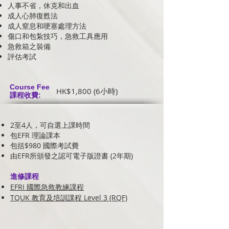
人事不省，休克和出血
成人心肺復甦法
成人窒息和哽塞處理方法
傷口和包紮技巧，急救工具應用
急救箱之裝備
評估考試
Course Fee
HK$1,800 (6小時)
課程收費:
2至4人，可自選上課時間
包EFR 理論課本
包括$980 國際考試費
由EFR所頒發之認可電子版證書 (2年期)
進修課程
EFRI 國際急救教練課程
TQUK 教育及培訓課程 Level 3 (RQF)