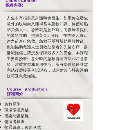
Course Content
課程內容:
人生中有很多意外隨時會發生。如果你在發生
意外的現場而又懂得基本急救知識，你便可協
助受傷人士。急救就是意外時，向傷病者提供
的緊急救助，把握黃金3 分鐘，在救援人員到
達之前進行急救。急救不單可幫助拯救性命，
也能協助救護人士員救助傷者的先後次序，盡
量減輕傷亡情況及保障最多人的安全。本課程
主要教授發生意外時的急救處理方法和注意事
項，注重實習和應用技巧。所有學員須於課堂
完結後需接受考試評核，以評估其心肺復甦的
技巧及急救知識。
Course Introduction
課程簡介:
急救原則
現場環境評估
感染防護措拖
傷病者檢查
暢通氣道，復原臥式