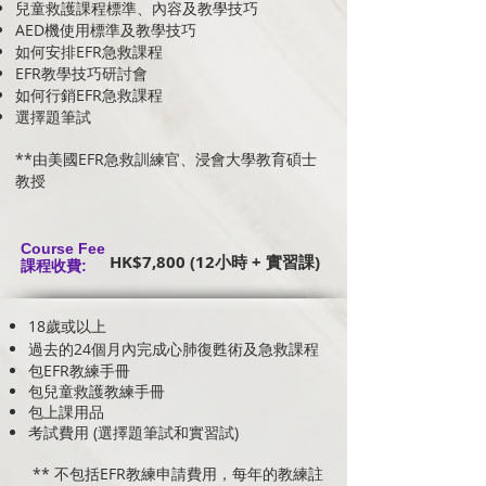
兒童救護課程標準、內容及教學技巧
AED機使用標準及教學技巧
如何安排EFR急救課程
EFR教學技巧研討會
如何行銷EFR急救課程
選擇題​筆試
**由美國EFR急救訓練官、浸會大學教育碩士
教授
Course Fee
HK$7,800 (12小時 + 實習課)
課程收費:
18歲或以上
過去的24個月內完成心肺復甦術及急救課程
包EFR教練手冊
包兒童救護教練手冊
包上課用品
​考試費用 (選擇題筆試和實習試)
** 不包括EFR教練申請費用，每年的教練註