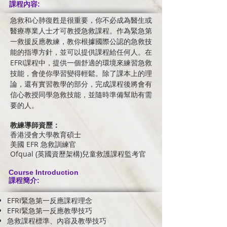
課程內容:
急救和心肺復甦是很重要，你不必成為醫生或
醫療專業人士才可教授急救課程。作為緊急第
一救援反應教練，教你根據國際公認的急救技
能的指導方針，並可以提供課程給任何人。在
EFRI課程中，提供一個舒適的環境來練習急救
技能，會使你學習變得輕鬆。除了課本上的理
論，還有實習教學的部分，完成課程後將會有
信心教授同學急救技能，並隨時準備幫助有需
要的人。
教練導師資歷：
香港浸會大學教育碩士
美國 EFR 急救訓練官
Ofqual (英國資歷架構)兒童救護課程監考官
Course Introduction
課程簡介:
EFRI緊急第一反應課程理念
EFRI緊急第一反應教學技巧
急救課程標準、內容及教學技巧