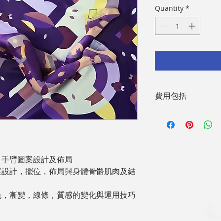
Quantity
*
費用包括
3天課程,每天6小時
學員需自備模
課程費用包彩
​課程已包本
，手臂圖案設計及佈局
課堂提供各類
案設計，擺位，佈局與身體骨骼肌肉及結
需產品或特別
課堂學員需自備
色，漸變，線條，質感的變化與運用技巧
及安全褲，沖