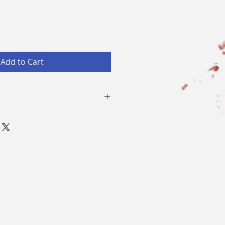
Add to Cart
特兒作實操練習
繪掃具及產品一套，價值HK$788
教育中心修畢證書
彩繪工具及產品，學員亦可自備所
材料
模特兒及模特兒穿著的tube-top
洗用毛巾