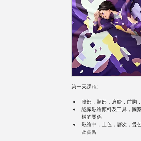
第一天課程:
臉部，頸部，肩膀，前胸
認識彩繪顏料及工具，圖
構的關係
彩繪中，上色，層次，疊
及實習